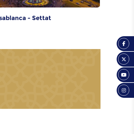
sablanca - Settat
Eddakhla