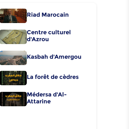
Riad Marocain
Centre culturel
d'Azrou
Kasbah d'Amergou
La forêt de cèdres
Médersa d'Al-
Attarine