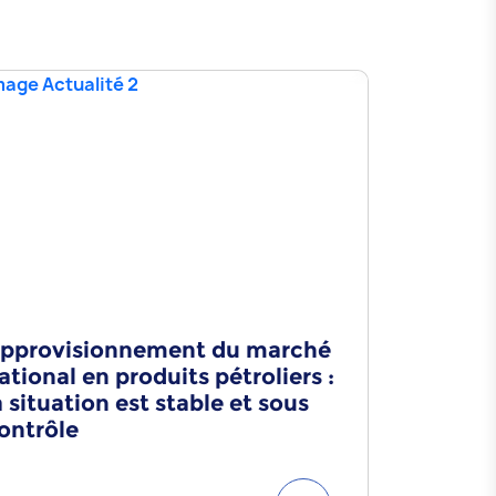
pprovisionnement du marché
Souss-Ma
ational en produits pétroliers :
entrepris
a situation est stable et sous
novembr
ontrôle