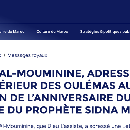
oire du Maroc
Culture du Maroc
Stratégies & politiques pub
x
Messages royaux
R AL-MOUMININE, ADRESS
ÉRIEUR DES OULÉMAS AU
DE L’ANNIVERSAIRE DU 1
E DU PROPHÈTE SIDNA
Al-Mouminine, que Dieu L’assiste, a adressé une Le