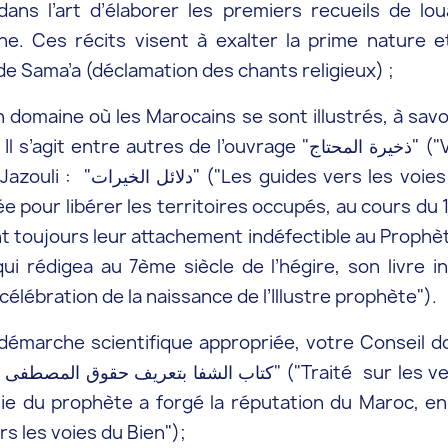
 dans l’art d’élaborer les premiers recueils de l
. Ces récits visent à exalter la prime nature et 
t de Sama’a (déclamation des chants religieux) ;
domaine où les Marocains se sont illustrés, à savoi
uvrage "ذخيرة المحتاج" ("Viatique de l’indigent") du cheikh Maati
. Ces prières, les Marocains
ée pour libérer les territoires occupés, au cours du 
t toujours leur attachement indéfectible au Prophète, 
ème siècle de l’hégire, son livre intitulé "ظم في مولد النبي المعظم
lébration de la naissance de l’Illustre prophète").
démarche scientifique appropriée, votre Conseil do
des
ie du prophète a forgé la réputation du Maroc, en
"Les guides vers les voies du Bien");