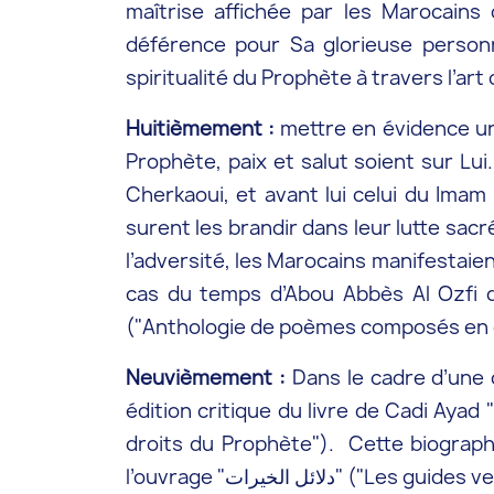
maîtrise affichée par les Marocains
déférence pour Sa glorieuse personne
spiritualité du Prophète à travers l’ar
Huitièmement :
mettre en évidence un 
Prophète, paix et salut soient sur Lui. Il s’agit entre autres de l’o
Cherkaoui, et avant lui celui du Imam Jazouli : "دلائل الخيرات" ("Les guides vers les voies du Bien")
surent les brandir dans leur lutte sacr
l’adversité, les Marocains manifestaien
cas du temps d’Abou Abbès Al Ozfi qui rédigea au 7
("Anthologie de poèmes composés en cé
Neuvièmement :
Dans le cadre d’une 
édition critique du livre de Cadi Ayad " كتاب الشفا بتعريف حقوق المصطفى" ("Traité sur les vertus curatives de la connaissance 
droits du Prophète"). Cette biograph
l’ouvrage "دلائل الخيرات" (