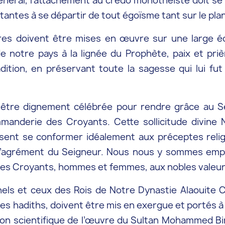
néral, l’attachement au credo monothéiste doit se 
antes à se départir de tout égoïsme tant sur le pla
aires doivent être mises en œuvre sur une large 
 de notre pays à la lignée du Prophète, paix et priè
tion, en préservant toute la sagesse qui lui fut 
être dignement célébrée pour rendre grâce au Se
manderie des Croyants. Cette sollicitude divine 
nt se conformer idéalement aux préceptes religi
si l’agrément du Seigneur. Nous nous y sommes emp
on des Croyants, hommes et femmes, aux nobles valeu
ls et ceux des Rois de Notre Dynastie Alaouite Ch
les hadiths, doivent être mis en exergue et portés à
ion scientifique de l’œuvre du Sultan Mohammed Bin