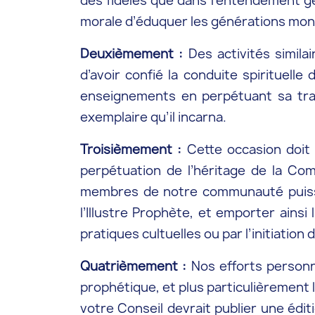
des fidèles que dans l’entendement gé
morale d’éduquer les générations mont
Deuxièmement :
Des activités simil
d’avoir confié la conduite spirituelle
enseignements en perpétuant sa tradi
exemplaire qu’il incarna.
Troisièmement :
Cette occasion doit 
perpétuation de l’héritage de la Com
membres de notre communauté puisse
l’Illustre Prophète, et emporter ain
pratiques cultuelles ou par l’initiati
Quatrièmement :
Nos efforts personne
prophétique, et plus particulièrement 
votre Conseil devrait publier une édit