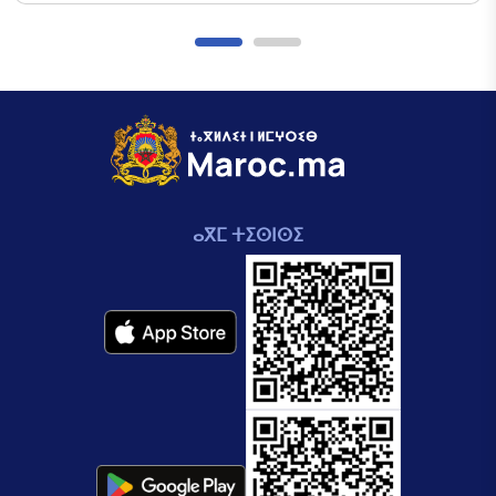
ⴰⴳⵎ ⵜⵉⵙⵏⵙⵉ