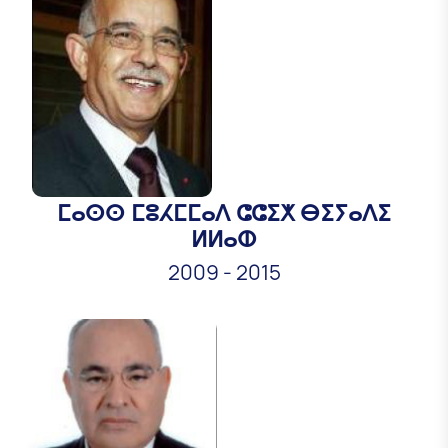
ⵎⴰⵙⵙ ⵎⵓⵃⵎⵎⴰⴷ ⵛⵛⵉⵅ ⴱⵉⵢⴰⴷⵉ
ⵍⵍⴰⵀ
2009
-
2015