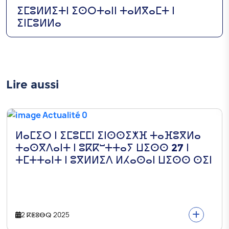
ⵉⵎⵓⵍⵍⵉⵜⵏ ⵉⵙⵔⵜⴰⵏⵏ ⵜⴰⵍⴳⴰⵎⵜ ⵏ
ⵉⵏⵎⵓⵍⵍⴰ
Lire aussi
ⵍⴰⵎⵉⵔ ⵏ ⵉⵎⵓⵎⵎⵏ ⵉⵏⵙⵙⵉⵅⴼ ⵜⴰⴼⵓⴳⵍⴰ
ⵜⴰⵙⴳⴷⴰⵏⵜ ⵏ ⵓⴽⴽⵯⵜⵜⴰⵢ ⵡⵉⵙⵙ 27 ⵏ
ⵜⵎⵜⵜⴰⵏⵜ ⵏ ⵓⴳⵍⵍⵉⴷ ⵍⵃⴰⵙⴰⵏ ⵡⵉⵙⵙ ⵙⵉⵏ
2 ⴽⵟⵓⴱⵕ 2025