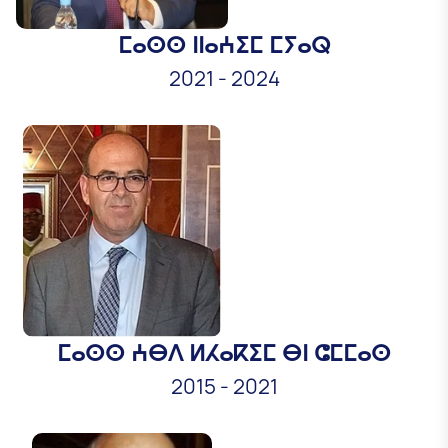
ⵎⴰⵙⵙ ⵏⵏⴰⵄⵉⵎ ⵎⵢⴰⵕ
2021
-
2024
ⵎⴰⵙⵙ ⵄⴱⴷ ⵍⵃⴰⴽⵉⵎ ⴱⵏ ⵛⵎⵎⴰⵙ
2015
-
2021