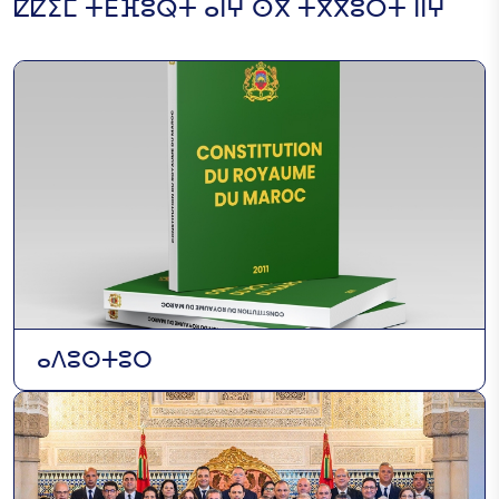
ⵇⵇⵉⵎ ⵜⴹⴼⵓⵕⵜ ⴰⵏⵖ ⵙⴳ ⵜⴳⴳⵓⵔⵜ ⵏⵏⵖ
ⴰⴷⵓⵙⵜⵓⵔ