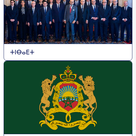
ⵜⵏⴱⴰⴹⵜ