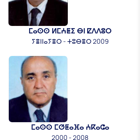
ⵎⴰⵙⵙ ⵍⵎⵄⵟⵉ ⴱⵏ ⵇⴷⴷⵓⵔ
ⵢⴻⵏⵏⴰⵢⴻⵔ - ⵜⵓⴱⴻⵔ 2009
ⵎⴰⵙⵙ ⵎⵚⵟⴰⴼⴰ ⵄⴽⴰⵛⴰ
2000
-
2008