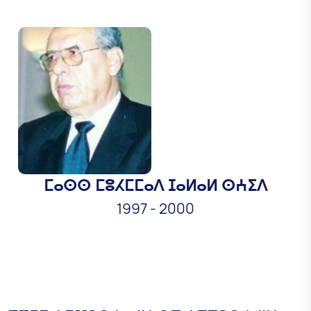
ⵎⴰⵙⵙ ⵎⵓⵃⵎⵎⴰⴷ ⵊⴰⵍⴰⵍ ⵙⵄⵉⴷ
1997
-
2000