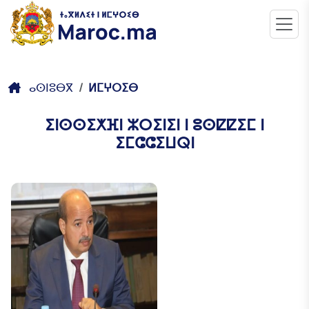
ⴰⵙⵏⵓⴱⴳ
ⵍⵎⵖⵔⵉⴱ
ⵉⵏⵙⵙⵉⵅⴼⵏ ⵣⵔⵉⵏⵉⵏ ⵏ ⵓⵙⵇⵇⵉⵎ ⵏ
ⵉⵎⵛⵛⵉⵡⵕⵏ