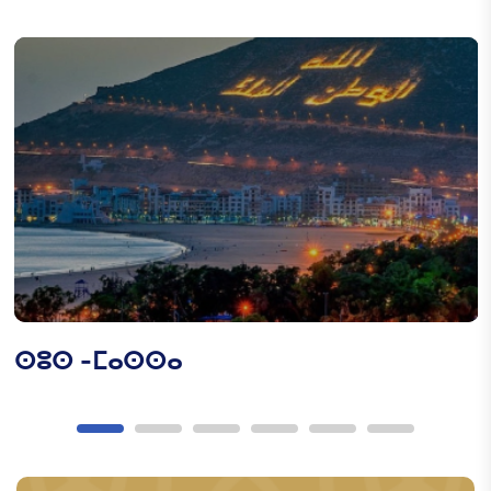
ⵙⵓⵙ -ⵎⴰⵙⵙⴰ