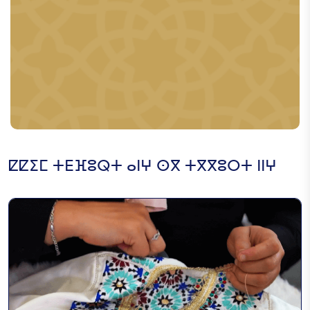
ⵇⵇⵉⵎ ⵜⴹⴼⵓⵕⵜ ⴰⵏⵖ ⵙⴳ ⵜⴳⴳⵓⵔⵜ ⵏⵏⵖ