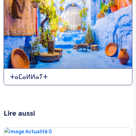
ⵜⴰⵎⴰⵍⵍⴰⵢⵜ
Lire aussi