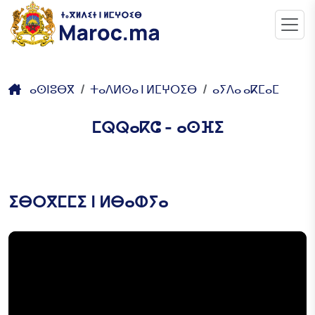
ⴰⵙⵏⵓⴱⴳ
ⵜⴰⴷⵍⵙⴰ ⵏ ⵍⵎⵖⵔⵉⴱ
ⴰⵢⴷⴰ ⴰⴽⵎⴰⵎ
ⵎⵕⵕⴰⴽⵛ - ⴰⵙⴼⵉ
ⵉⴱⵔⴳⵎⵎⵉ ⵏ ⵍⴱⴰⵀⵢⴰ