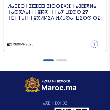
ⵍⴰⵎⵉⵔ ⵏ ⵉⵎⵓⵎⵎⵏ ⵉⵏⵙⵙⵉⵅⴼ ⵜⴰⴼⵓⴳⵍⴰ
ⵜⴰⵙⴳⴷⴰⵏⵜ ⵏ ⵓⴽⴽⵯⵜⵜⴰⵢ ⵡⵉⵙⵙ 27 ⵏ
ⵜⵎⵜⵜⴰⵏⵜ ⵏ ⵓⴳⵍⵍⵉⴷ ⵍⵃⴰⵙⴰⵏ ⵡⵉⵙⵙ ⵙⵉⵏ
2 ⴽⵟⵓⴱⵕ 2025
ⴰⴳⵎ ⵜⵉⵙⵏⵙⵉ