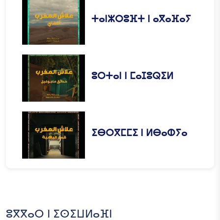
ⵜⴰⵏⵣⵔⵓⴼⵜ ⵏ ⴰⴳⴰⴼⴰⵢ
ⵓⵔⵜⴰⵏ ⵏ ⵎⴰⵊⵓⵕⵉⵍ
ⵉⴱⵔⴳⵎⵎⵉ ⵏ ⵍⴱⴰⵀⵢⴰ
ⵓⴳⴳⴰⵔ ⵏ ⵉⵙⵉⵡⵍⴰⴼⵏ