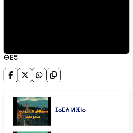
ⴱⴹⵓ
ⵊⴰⵎⵄ ⵍⴼⵏⴰ