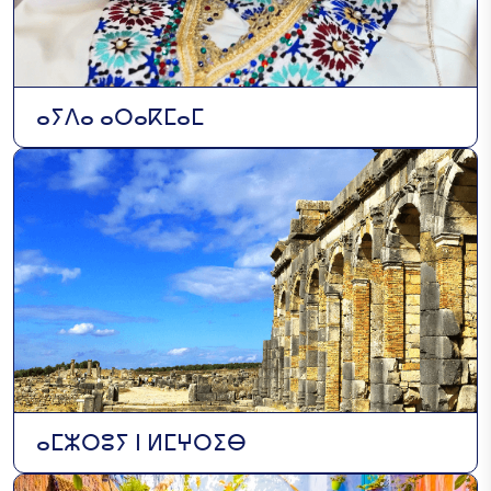
ⴰⵢⴷⴰ ⴰⵔⴰⴽⵎⴰⵎ
ⴰⵎⵣⵔⵓⵢ ⵏ ⵍⵎⵖⵔⵉⴱ