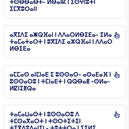
ⵜⵙⴱⴱⴰⴱⵜ- ⵍⴱⴰⵏⴽ ⵏ ⵉⵙⵖⵏⵓⵜⵏ
ⵉⵎⴳⵓⵔⴰⵏⵏ
ⴰⴳⵊⴷⵉ ⴰⵥⵕⴼⴰⵏ ⵏ ⴷⴷⴰⵔⵍⴱⵉⴹⴰ- ⵉⵍⴰ
ⵜⴰⵎⴰⵜⴰⵔⵜ ⵏ ⵓⴳⵊⴷⵉ ⴰⵣⵕⴼⴰⵏ ⵏ ⴷⴷⴰⵔ
ⵍⴱⵉⴹⴰ
ⴰⵎⵎⴰⵙ ⴰⵏⵎⵏⴰⴹ ⵉ ⵓⵙⵙⴰⵔ- ⴰⵙⴰⴹⴰⴼ ⵏ
ⵓⵙⵙⴰⵔⵓ ⵏ ⵜⵎⵏⴰⴹⵜ ⵏ ⵕⵕⴱⴰⵟ -ⵙⵍⴰ-
ⵍⵇⵏⵉⵟⵕⴰ
ⵜⴰⵎⴰⵡⴰⵙⵜ ⵏ ⵓⵙⵙⴰⵔⵓ ⴷ
ⵜⵎⵙⴰⴳⴰⵔⵜ ⵏ ⵜⵙⵔⵜⵉⵜⵉⵏ
ⵜⵉⴳⴷⵓⴷⴰⵏⵉⵏ - ⵜⵓⵜⵜⵔⴰ ⵏ ⵢⵉⵍⵉ