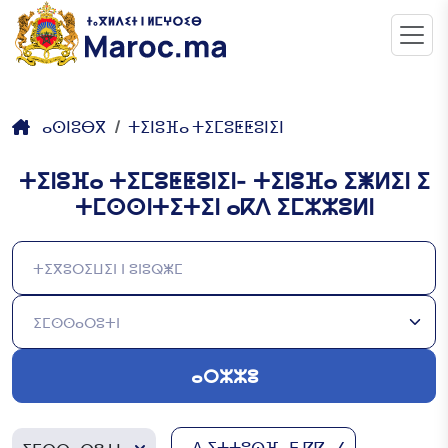
ⴰⵙⵏⵓⴱⴳ
ⵜⵉⵏⵓⴼⴰ ⵜⵉⵎⵓⵟⵟⵓⵏⵉⵏ
ⵜⵉⵏⵓⴼⴰ ⵜⵉⵎⵓⵟⵟⵓⵏⵉⵏ- ⵜⵉⵏⵓⴼⴰ ⵉⵥⵍⵉⵏ ⵉ
ⵜⵎⵙⵙⵏⵜⵉⵜⵉⵏ ⴰⴽⴷ ⵉⵎⵣⵣⵓⵍⵏ