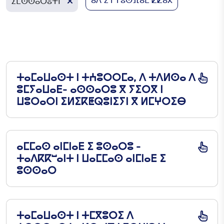
ⴰⴷ ⵉⵜⵜⵓⵙⴼⴰⴹ ⵇⵇⴰⵃ
ⵉⵎⵙⵙⴰⵔⵓⵜⵏ
ⵜⴰⵎⴰⵡⴰⵙⵜ ⵏ ⵜⵄⵓⵔⵔⵎⴰ, ⴷ ⵜⴷⵍⵙⴰ ⴷ
ⵓⵎⵢⴰⵡⴰⴹ- ⴰⵙⵙⴰⵔⵓ ⴳ ⵢⵉⵔⴳ ⵏ
ⵡⵓⵔⴰⵔⵏ ⵉⵍⵉⴽⵟⵕⵓⵏⵉⵢⵏ ⴳ ⵍⵎⵖⵔⵉⴱ
ⴰⵎⵎⴰⵙ ⴰⵏⵎⵏⴰⴹ ⵉ ⵓⵙⴰⵔⵓ -
ⵜⴰⴷⴽⴽⵯⴰⵏⵜ ⵏ ⵡⴰⵎⵎⴰⵙ ⴰⵏⵎⵏⴰⴹ ⵉ
ⵓⵙⵙⴰⵔ
ⵜⴰⵎⴰⵡⴰⵙⵜ ⵏ ⵜⵎⴳⵓⵔⵉ ⴷ