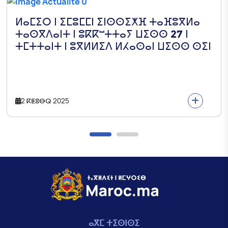
ⵍⴰⵎⵉⵔ ⵏ ⵉⵎⵓⵎⵎⵏ ⵉⵏⵙⵙⵉⵅⴼ ⵜⴰⴼⵓⴳⵍⴰ
ⵜⴰⵙⴳⴷⴰⵏⵜ ⵏ ⵓⴽⴽⵯⵜⵜⴰⵢ ⵡⵉⵙⵙ 27 ⵏ
ⵜⵎⵜⵜⴰⵏⵜ ⵏ ⵓⴳⵍⵍⵉⴷ ⵍⵃⴰⵙⴰⵏ ⵡⵉⵙⵙ ⵙⵉⵏ
2 ⴽⵟⵓⴱⵕ 2025
ⴰⴳⵎ ⵜⵉⵙⵏⵙⵉ