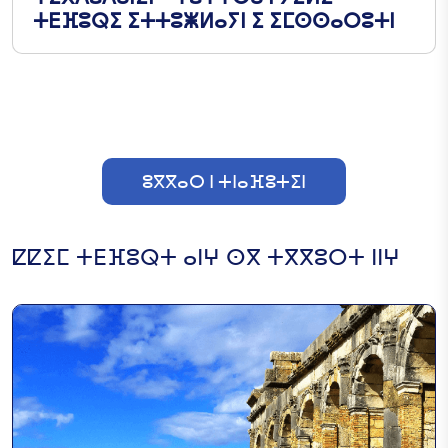
ⵜⴹⴼⵓⵕⵉ ⵉⵜⵜⵓⵥⵍⴰⵢⵏ ⵉ ⵉⵎⵙⵙⴰⵔⵓⵜⵏ
ⵓⴳⴳⴰⵔ ⵏ ⵜⵏⴰⴼⵓⵜⵉⵏ
ⵇⵇⵉⵎ ⵜⴹⴼⵓⵕⵜ ⴰⵏⵖ ⵙⴳ ⵜⴳⴳⵓⵔⵜ ⵏⵏⵖ