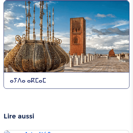
ⴰⵢⴷⴰ ⴰⴽⵎⴰⵎ
Lire aussi