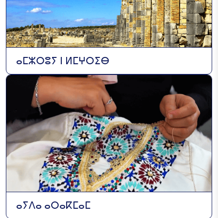
ⴰⵎⵣⵔⵓⵢ ⵏ ⵍⵎⵖⵔⵉⴱ
ⴰⵢⴷⴰ ⴰⵔⴰⴽⵎⴰⵎ