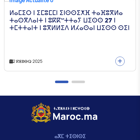
ⵍⴰⵎⵉⵔ ⵏ ⵉⵎⵓⵎⵎⵏ ⵉⵏⵙⵙⵉⵅⴼ ⵜⴰⴼⵓⴳⵍⴰ
ⵜⴰⵙⴳⴷⴰⵏⵜ ⵏ ⵓⴽⴽⵯⵜⵜⴰⵢ ⵡⵉⵙⵙ 27 ⵏ
ⵜⵎⵜⵜⴰⵏⵜ ⵏ ⵓⴳⵍⵍⵉⴷ ⵍⵃⴰⵙⴰⵏ ⵡⵉⵙⵙ ⵙⵉⵏ
2 ⴽⵟⵓⴱⵕ 2025
ⴰⴳⵎ ⵜⵉⵙⵏⵙⵉ