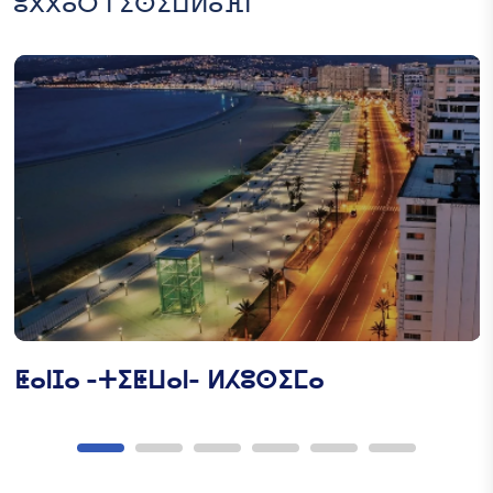
ⵓⴳⴳⴰⵔ ⵏ ⵉⵙⵉⵡⵍⴰⴼⵏ
ⵜⴰⵥⵓⵕⵉ ⵏ ⵓⵕⵛⴰⵎ ⵅⴼ
ⵓⵎⵖⵓⵣ
ⵜⴰⵥⵓⵕⵉ ⵏ ⵓⵕⵛⴰⵎ ⵅⴼ
ⵓⴽⵛⵛⵓⴹ
ⵜⴰⵥⵓⵕⵉ ⵏ ⵉⴷⵇⵇⵉ
ⵟⴰⵏⵊⴰ -ⵜⵉⵟⵡⴰⵏ- ⵍⵃⵓⵙⵉⵎⴰ
ⵜⴰⵎⴳⵓⵔⵉ ⵏ ⵜⴰⵍⴼⵍⵓⴽⵉⵏ