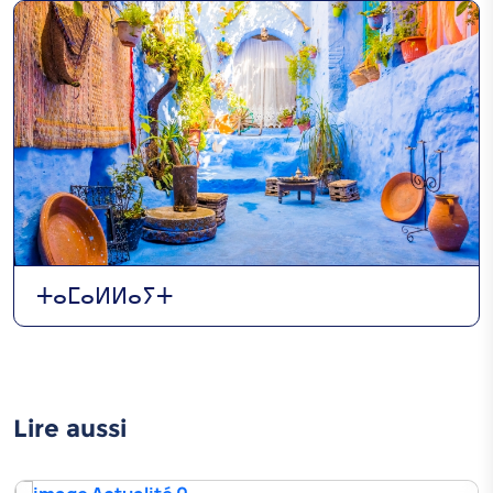
ⵜⴰⵎⴰⵍⵍⴰⵢⵜ
Lire aussi