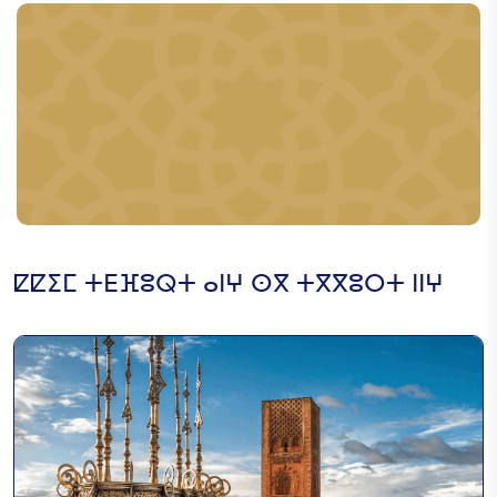
ⵇⴼⵟⴰⵏ
ⴳⵏⴰⵡⴰ
ⵇⵇⵉⵎ ⵜⴹⴼⵓⵕⵜ ⴰⵏⵖ ⵙⴳ ⵜⴳⴳⵓⵔⵜ ⵏⵏⵖ
ⵜⴰⵎⴳⵓⵔⵉ ⵏ ⵜⴰⵍⴼⵍⵓⴽⵉⵏ
ⵜⴰⵚⵚⵓⵕⵜ
ⵜⴰⵎⴳⵓⵔⵉ ⵏ ⵉⴷⵇⵇⵉ ⴳ
ⵜⵎⴷⵉⵏⵜ ⵏ ⴰⵙⴼⵉ