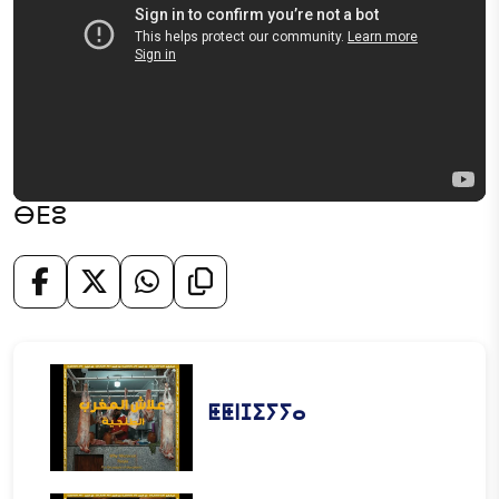
ⴱⴹⵓ
ⵟⵟⵏⵊⵉⵢⵢⴰ