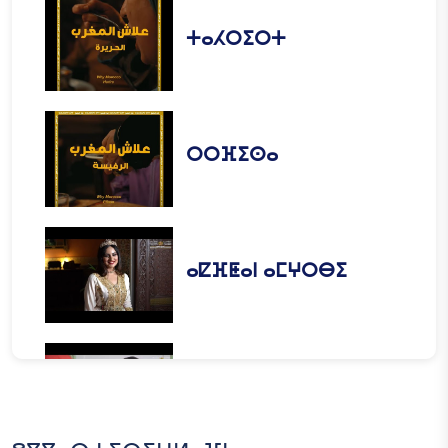
ⵜⴰⵃⵔⵉⵔⵜ
ⵔⵔⴼⵉⵙⴰ
ⴰⵇⴼⵟⴰⵏ ⴰⵎⵖⵔⴱⵉ
ⴰⵙⵎⵉⵇⵇ ⵏ ⵡⴰⵎⴰⵏ ⵏ
ⵥⵥⵀⵕ