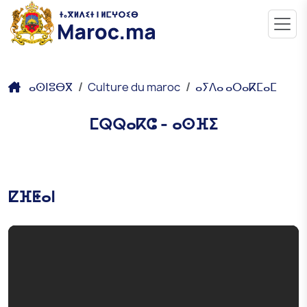
ⴰⵙⵏⵓⴱⴳ
Culture du maroc
ⴰⵢⴷⴰ ⴰⵔⴰⴽⵎⴰⵎ
ⵎⵕⵕⴰⴽⵛ - ⴰⵙⴼⵉ
ⵇⴼⵟⴰⵏ