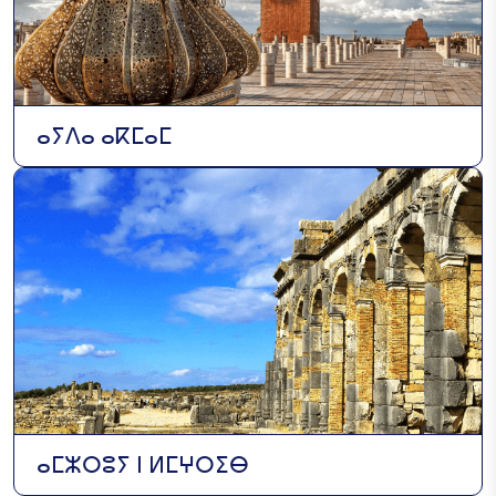
ⴰⵢⴷⴰ ⴰⴽⵎⴰⵎ
ⴰⵎⵣⵔⵓⵢ ⵏ ⵍⵎⵖⵔⵉⴱ