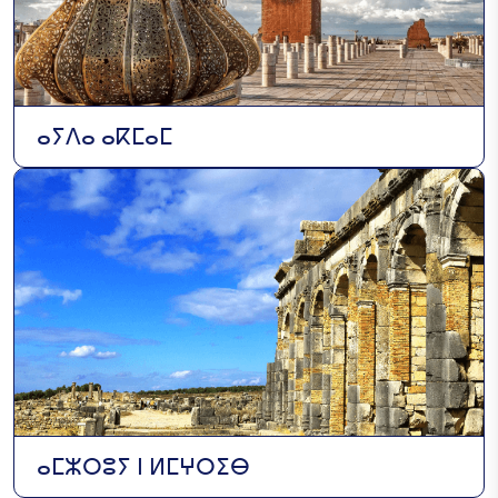
ⴰⵢⴷⴰ ⴰⴽⵎⴰⵎ
ⴰⵎⵣⵔⵓⵢ ⵏ ⵍⵎⵖⵔⵉⴱ