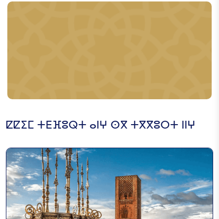
ⵔⵔⴳⴳⴰⴷⴰ
ⵜⵉⵙⵏⵉⴳⵉⵏ ⵏ ⵓⵥⵟⵟⴰ ⵏ
ⵍⵃⴰⵢⴽ ⴷ ⵓⵙⵍⵀⴰⵎ ⴷⵉ
ⴼⵉⴳⴳⵉⴳ
ⵇⵇⵉⵎ ⵜⴹⴼⵓⵕⵜ ⴰⵏⵖ ⵙⴳ ⵜⴳⴳⵓⵔⵜ ⵏⵏⵖ