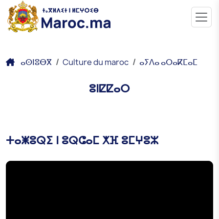
ⴰⵙⵏⵓⴱⴳ
Culture du maroc
ⴰⵢⴷⴰ ⴰⵔⴰⴽⵎⴰⵎ
ⵓⵏⵇⵇⴰⵔ
ⵜⴰⵥⵓⵕⵉ ⵏ ⵓⵕⵛⴰⵎ ⵅⴼ ⵓⵎⵖⵓⵣ