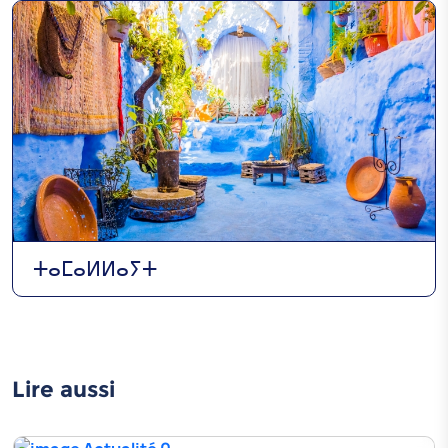
ⵜⴰⵎⴰⵍⵍⴰⵢⵜ
Lire aussi