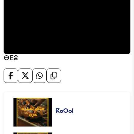
ⴱⴹⵓ
ⴽⴰⵔⴰⵏ