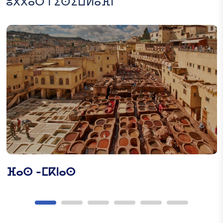
ⵓⴳⴳⴰⵔ ⵏ ⵉⵙⵉⵡⵍⴰⴼⵏ
ⵜⴰⵥⵓⵕⵉ ⵏ ⵓⵕⵛⴰⵎ ⵅⴼ
ⵓⵎⵖⵓⵣ
ⵜⴰⵥⵓⵕⵉ ⵏ ⵓⵕⵛⴰⵎ ⵅⴼ
ⵓⴽⵛⵛⵓⴹ
ⵍⵃⴰⵢⴽ
ⴼⴰⵙ -ⵎⴽⵏⴰⵙ
ⵇⴼⵟⴰⵏ