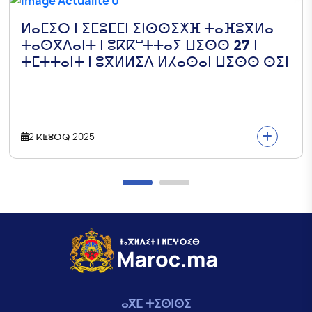
ⵍⴰⵎⵉⵔ ⵏ ⵉⵎⵓⵎⵎⵏ ⵉⵏⵙⵙⵉⵅⴼ ⵜⴰⴼⵓⴳⵍⴰ
ⵜⴰⵙⴳⴷⴰⵏⵜ ⵏ ⵓⴽⴽⵯⵜⵜⴰⵢ ⵡⵉⵙⵙ 27 ⵏ
ⵜⵎⵜⵜⴰⵏⵜ ⵏ ⵓⴳⵍⵍⵉⴷ ⵍⵃⴰⵙⴰⵏ ⵡⵉⵙⵙ ⵙⵉⵏ
2 ⴽⵟⵓⴱⵕ 2025
ⴰⴳⵎ ⵜⵉⵙⵏⵙⵉ