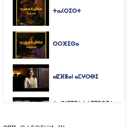
ⵜⴰⵃⵔⵉⵔⵜ
ⵔⵔⴼⵉⵙⴰ
ⴰⵇⴼⵟⴰⵏ ⴰⵎⵖⵔⴱⵉ
ⵜⴰⵙⵏⵉⴳⵉⵜ ⵏ ⵜⵎⴳⵓⵔⵉ ⵏ
ⵍⵃⵍⴼⴰ ⴳ ⵓⵏⵇⴰⵔ ⵏ
ⵍⵎⵖⵔⵉⴱ