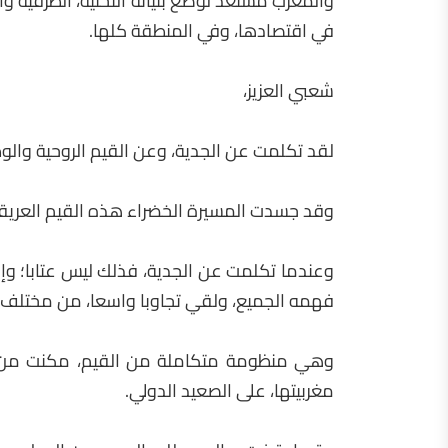
والمغرب مستعد لوضع بنياته التحتية، الطرقية و
في اقتصادها، وفي المنطقة كلها.
شعبي العزيز،
لقد تكلمت عن الجدية، وعن القيم الروحية والوطني
وقد جسدت المسيرة الخضراء هذه القيم العريقة؛
وعندما تكلمت عن الجدية، فذلك ليس عتابا؛ وإن
فهمه الجميع، ولقي تجاوبا واسعا، من مختلف ال
وهي منظومة متكاملة من القيم، مكنت من توط
مغربيتها، على الصعيد الدولي.