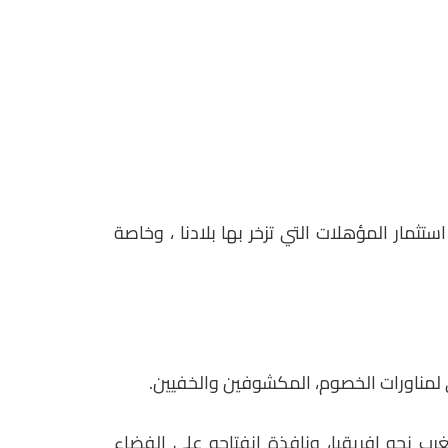
ثمار المؤهلات التي تزخر بها بلادنا ، وخاصة
ي لمناورات الخصوم، المكشوفين والخفيين.
رب نحو افريقيا، ونافذة انفتاحه على الفضاء