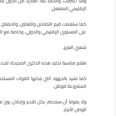
وقد اعترفت، والحمد لله، العديد من الدول بمغر
الإقليمي المفتعل.
كما ساهمت قيم التضامن والتعاون والانفتاح،
على المستوى الإقليمي والدولي، وخاصة مع الدو
شعبي العزيز،
نغتنم مناسبة تخليد هذه الذكرى المجيدة، لنجدد 
كما نشيد بالجهود التي تبذلها القوات المسلحة 
المشروعة للوطن.
ولا يفوتنا أن نستحضر، بكل تقدير وإجلال، روح م
الوطن الأبرار.