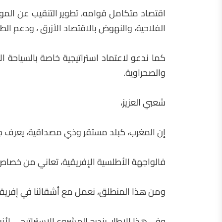
اقتصاد متكامل قوامه، تطوير التنقيب عن الموار
الفلاحية، والنهوض بالاقتصاد الأزرق ، ودعم الط
كما ندعو لاعتماد استراتيجية خاصة بالسياحة ا
والصحراوية.
شعبي العزيز،
إن المغرب، کبلد مستقر وذي مصداقية، يعرف جيد
فالواجهة الأطلسية الإفريقية، تعاني من خصاص 
ومن هذا المنطلق، نعمل مع أشقائنا في إفريقيا، 
وفي هذا الإطار، یندرج المشروع الاستراتيجي لأنبو