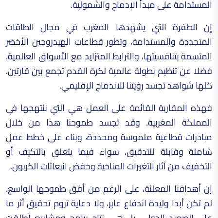
المستدامة على مبدأ الإدماج والشمولية.
إن الطفرة التي يشهدها المغرب في مجال الطاقات
المتجددة والمستدامة، وتطور قطاعات الهيدروجين الأخضر
المتسمة بتنافسيتها، والترابط المتزايد مع الأسواق العالمية،
فضلا عن تنظيم بطولة عالمية لكرة القدم تجمع بين قارتين،
كلها شواهد تجسد رؤيتنا للاندماج الإقليمي.
فهذه المقاربة القائمة على العمل هي التي ننتهجها في
المملكة المغربية. وقد تجسد طموحنا هذا من خلال
مبادرات قطاعية ملموسة ومحددة، وبناء على خطط عمل
شاملة وقابلة للتدقيق، سواء فيما يتعلق بالتكيف أو
التخفيف من آثار التغيرات المناخية وخفض انبعاثات الكربون.
إن أهدافنا المعلنة، على الرغم من أفق طموحها الواسع،
لم تكن أبدا وليدة اندفاع عابر، ولا دعاية تروم تحقيق أثر ما
على الصعيد الدولي، بل هي نتاج برامج ومشاريع أطلقت