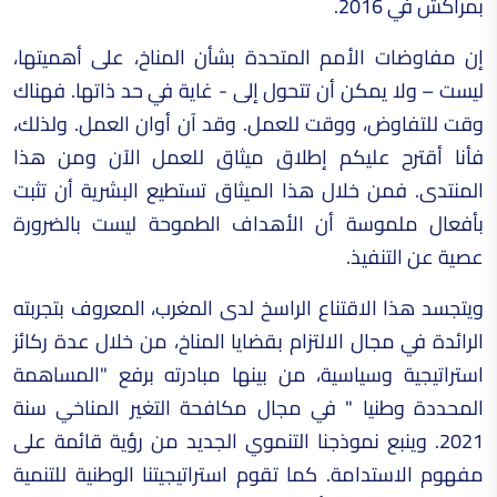
بمراكش في 2016.
إن مفاوضات الأمم المتحدة بشأن المناخ، على أهميتها،
ليست – ولا يمكن أن تتحول إلى - غاية في حد ذاتها. فهناك
وقت للتفاوض، ووقت للعمل. وقد آن أوان العمل. ولذلك،
فأنا أقترح عليكم إطلاق ميثاق للعمل الآن ومن هذا
المنتدى. فمن خلال هذا الميثاق تستطيع البشرية أن تثبت
بأفعال ملموسة أن الأهداف الطموحة ليست بالضرورة
عصية عن التنفيذ.
ويتجسد هذا الاقتناع الراسخ لدى المغرب، المعروف بتجربته
الرائدة في مجال الالتزام بقضايا المناخ، من خلال عدة ركائز
استراتيجية وسياسية، من بينها مبادرته برفع "المساهمة
المحددة وطنيا " في مجال مكافحة التغير المناخي سنة
2021. وينبع نموذجنا التنموي الجديد من رؤية قائمة على
مفهوم الاستدامة. كما تقوم استراتيجيتنا الوطنية للتنمية