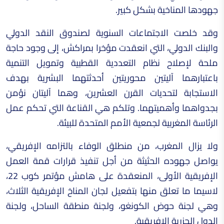
جهودها المناخية بشكل كبير.
وقد خلصت الاجتماعات السنوية لصندوق النقد الدولي
والبنك الدولي، التي انعقدت مؤخرا بمراكش، إلى وجود حاجة
ملحة لإصلاح نظام التعددية القطبية وتمويل التنمية
باعتبارهما آليتين محوريتين أحدثتهما البشرية بهدف
الاستجابة لتحديات القرن العشرين، وهما آليتان نؤمن
بجدواهما وأهميتهما. وتلكم هي القناعة التي تحكم عمل
الرئاسة المغربية لجمعية الأمم المتحدة للبيئة.
ولا يزال المغرب، من منطلق الوفاء بالتزامه الإفريقي،
يواصل جهوده الحثيثة من أجل تنفيذ قرارات قمة العمل
الإفريقية الأولى، المنعقدة على هامش مؤتمر كوب 22،
لاسيما ما تعلق منها بتفعيل لجان المناخ الإفريقية الثلاث،
وهي لجنة حوض الكونغو، ولجنة منطقة الساحل، ولجنة
الدول الجزرية الإفريقية.