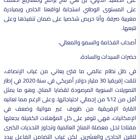
على المستوى الوطني استجابة لواقعنا الخاص وبمبادرة
مغربية صرفة. وأنا حريص شخصيا على ضمان تنفيذها وعلى
تتبعها.
أصحاب الفخامة والسمو والمعالي،
حضرات السيدات والسادة،
في ظل نظام عالمي ما فتئ يعاني من غياب الإنصاف،
تلقت إفريقيا 30 مليار دولار أمريكي في سنة 2020 في إطار
التمويلات السنوية المرصودة لقضايا المناخ، وهو ما يمثل
أقل من 12% من إجمالي احتياجاتها. وعلى الرغم مما تعانيه
القارة الإفريقية من ظروف غير مواتية وضعف في
الإمكانيات، فهي تتوفر على كل المؤهلات الكفيلة بجعلها
مفتاحا لحل معضلة المناخ العالمية وتجاوز التحديات الكبرى
للقرن الحادي والعشرين. لكن غياب التضامن الفاعل يبدد