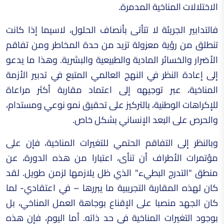
الاختلالات المناخية المدمرة.
فالتدابير الجريئة لا تتأتى بأنصاف الحلول، لاسيما إذا كانت
تنطلق من رؤية معزولة تزيد من حدة المخاطر ومن تفاقم
الأضرار والخسائر المادية والطبيعية والبشرية. وهذا ما يدعو
إلى إعادة النظر في النهج العالمي المتبع في تدبير الأزمة
المناخية، عبر توجيهه إلى اعتماد مقاربة أكثر مراعاة
للإكراهات الوطنية، بالتركيز على تحقيق نمو نوعي ومستدام،
والحرص على البعد الإنساني بشكل خاص.
وبالنظر إلى التفاقم الحتمي للتغيرات المناخية، فإن على
مؤتمرات الأطراف أن تنأى، اعتبارا من هذه الدورة، عن
منطق "التدرج البطيء" الذي ظل يلازمها لزمن طويل. لقد
كان لهذه المقاربة التجريبية ما يبررها – في اعتقادي- لما
كان الجهد منصبا على الإقناع بوجاهة العمل المناخي، بل
بوجود التغيرات المناخية في حد ذاته. أما اليوم، فإن هذه