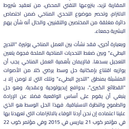
المقاربة تزيد، بنزوعها التقني المحض، من تعقيد شروط
الالتزام، وتحصر موضوع التحدي المناخي ضمن اختصاص
دائرة مغلقة من المختصين والتقنيين، والحال أنه شأن يهم
البشرية جمعاء.
وبعبارة أخرى، فقد نشأت بين العمل المناخي بوتيرة "التدرج
البطيء" وبين ضغط التحديات المناخية الملحة فجوة يتعين
التعجيل بسدها. فالإيمان بأهمية العمل المناخي يجب أن
يوازيه اقتناع بإمكانية حل وسط يرضي كلا من الأصوات
المتشبثة بمنطق "التدرج البطيء" وتلك التي لا تومن إلا بـ
"القطائع الكبرى"، بدوافع إيديولوجية وعقدية. وهو حل
ينبغي أن يقوم على أساس الواقعية فضلا عن الإرادة
والطموح والنظرة الاستباقية. فهذا الحل الوسط هو الذي
علينا اعتماده إن نحن أردنا الوفاء بالالتزامات التي تعهدنا بها
في مؤتمر كوب 21 بباريس في 2015 وفي مؤتمر كوب 22