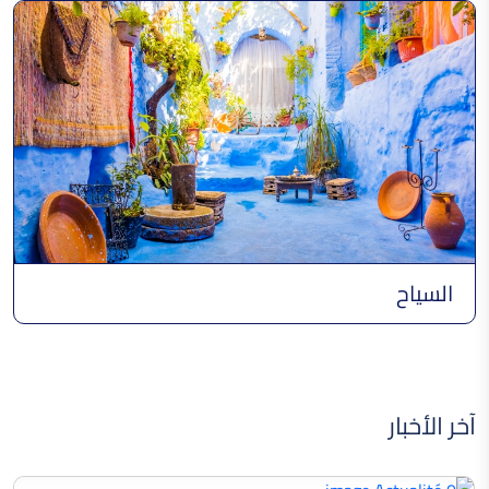
النقش الصحراوي
القفطان
السياح
لعبة السيك
آخر الأخبار