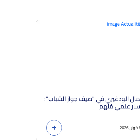
ال الودغيري في "ضيف جواز الشباب" :
تموين السوق
ار علمي مُلهم
في وضعية 
ر 2026
6 فبراير 2026