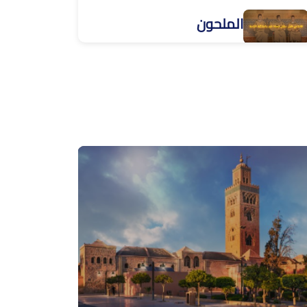
الملحون
القفطان ترات ثقافي مغربي
الزليج
الحريرة
الرفيسة
القفطان المغربي