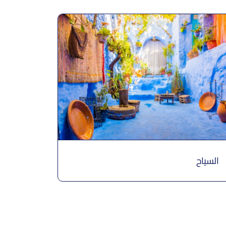
نسج الزردخان (البروكار) فاس
الخزف الأزرق
السياح