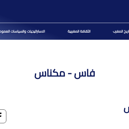
اريخ المغرب
الثقافة المغربية
الاستراتيجيات والسياسات العموم
فاس - مكناس
س