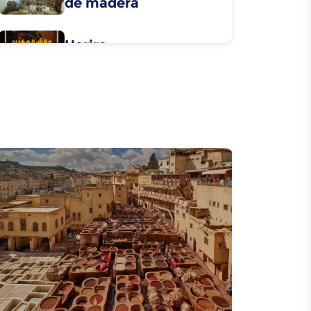
de madera
Harira
Rfissa
Abidat R'ma
Caftan
Ahidus