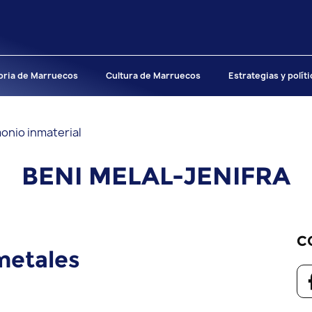
oria de Marruecos
Cultura de Marruecos
Estrategias y polít
onio inmaterial
BENI MELAL-JENIFRA
C
metales