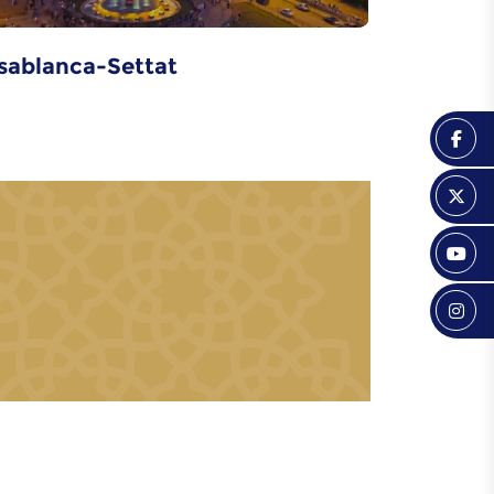
sablanca-Settat
Drâa-Tafil