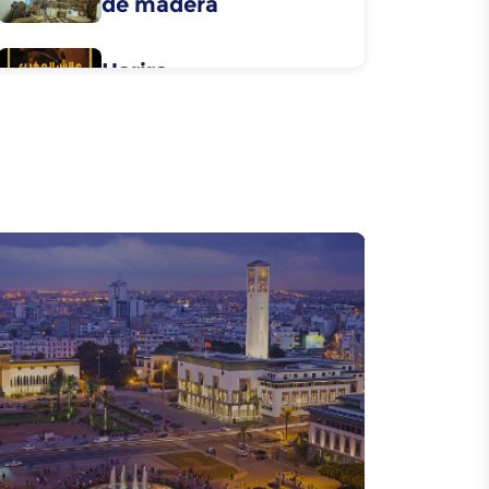
de madera
Harira
Rfissa
Abidat R'ma
Caftan
Ahidus