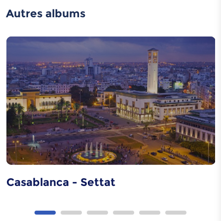
Autres albums
Lebssa chawnia
Caftan marocain
Art de gravure sur
métaux
Casablanca - Settat
Art de décoration en
bois