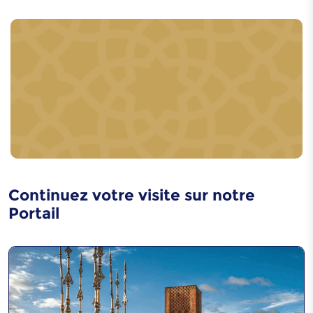
Expertises liées aux
industries de cuir dans
le Sahara
Caftan marocain
Continuez votre visite sur notre
Portail
Chants et danse la
Guedra
Art de gravure sur