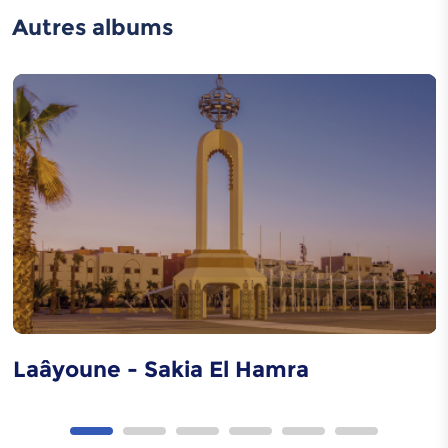
Autres albums
Élevage de chameaux
Harira
Rfissa
Laâyoune - Sakia El Hamra
Traditions d'élevage
des chameaux