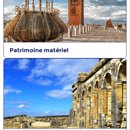
métaux
Art de décoration en
bois
Patrimoine matériel
La tente sahraouie
traditionnelle
Le Marou de Dakhla