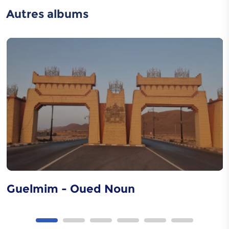
Autres albums
Rfissa
Caftan marocain
Distillation de l'eau de
rose
Guelmim - Oued Noun
Art de gravure sur
métaux