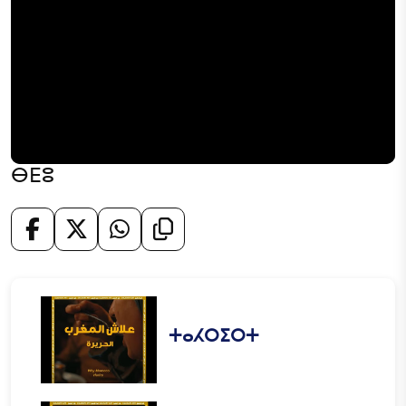
ⴱⴹⵓ
ⵜⴰⵃⵔⵉⵔⵜ