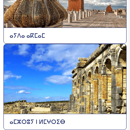
ⴰⵢⴷⴰ ⴰⴽⵎⴰⵎ
ⴰⵎⵣⵔⵓⵢ ⵏ ⵍⵎⵖⵔⵉⴱ