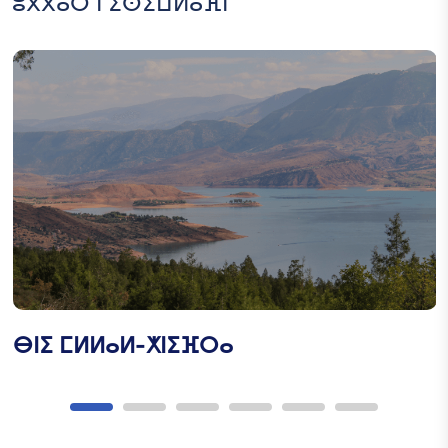
ⵓⴳⴳⴰⵔ ⵏ ⵉⵙⵉⵡⵍⴰⴼⵏ
ⵜⵜⴱⵓⵕⵉⴹⴰ
ⵇⴼⵟⴰⵏ
ⵜⴰⵥⵓⵕⵉ ⵏ ⵜⴱⵏⵛⵇⵔⵔⴰ -
ⵙⵙⵉⵔⴽ
ⴱⵏⵉ ⵎⵍⵍⴰⵍ-ⵅⵏⵉⴼⵔⴰ