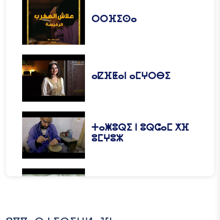
ⵔⵔⴼⵉⵙⴰ
ⴰⵇⴼⵟⴰⵏ ⴰⵎⵖⵔⴱⵉ
ⵜⴰⵥⵓⵕⵉ ⵏ ⵓⵕⵛⴰⵎ ⵅⴼ
ⵓⵎⵖⵓⵣ
ⵜⴰⵥⵓⵕⵉ ⵏ ⵓⵕⵛⴰⵎ ⵅⴼ
ⵓⴽⵛⵛⵓⴹ