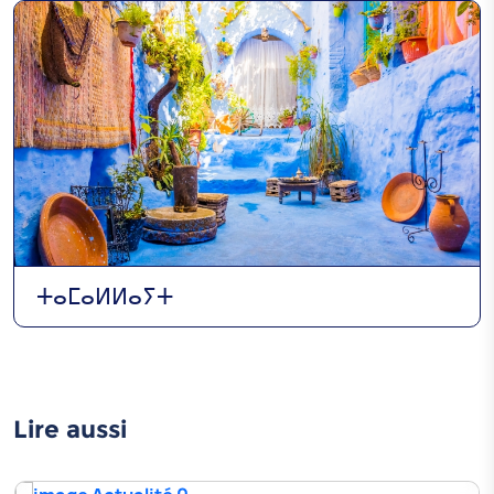
ⵜⴰⵎⴰⵍⵍⴰⵢⵜ
Lire aussi