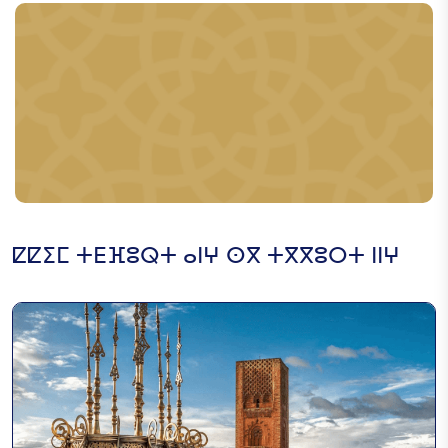
ⵇⵇⵉⵎ ⵜⴹⴼⵓⵕⵜ ⴰⵏⵖ ⵙⴳ ⵜⴳⴳⵓⵔⵜ ⵏⵏⵖ