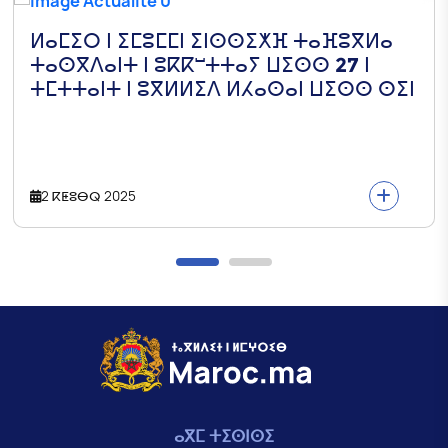
ⵍⴰⵎⵉⵔ ⵏ ⵉⵎⵓⵎⵎⵏ ⵉⵏⵙⵙⵉⵅⴼ ⵜⴰⴼⵓⴳⵍⴰ
ⵜⴰⵙⴳⴷⴰⵏⵜ ⵏ ⵓⴽⴽⵯⵜⵜⴰⵢ ⵡⵉⵙⵙ 27 ⵏ
ⵜⵎⵜⵜⴰⵏⵜ ⵏ ⵓⴳⵍⵍⵉⴷ ⵍⵃⴰⵙⴰⵏ ⵡⵉⵙⵙ ⵙⵉⵏ
2 ⴽⵟⵓⴱⵕ 2025
ⴰⴳⵎ ⵜⵉⵙⵏⵙⵉ