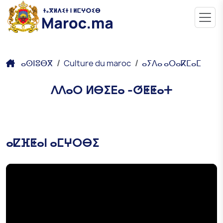
ⴰⵙⵏⵓⴱⴳ
Culture du maroc
ⴰⵢⴷⴰ ⴰⵔⴰⴽⵎⴰⵎ
ⴷⴷⴰⵔ ⵍⴱⵉⴹⴰ -ⵚⵟⵟⴰⵜ
ⴰⵇⴼⵟⴰⵏ ⴰⵎⵖⵔⴱⵉ