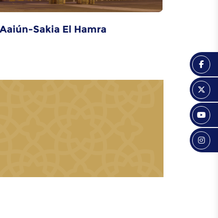
-Aaiún-Sakia El Hamra
Tánger-T