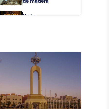
de madera
Harira
Rfissa
Tbourida
Caftan
Acrobaties - Cirque
Urbain