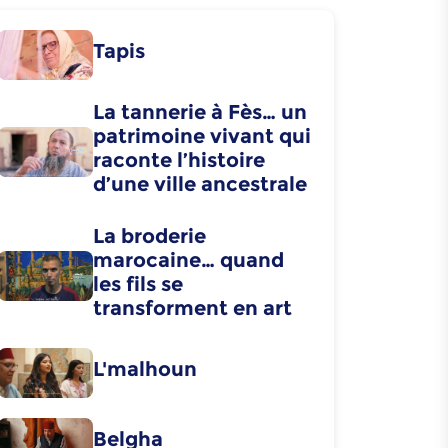
Tapis
La tannerie à Fès… un
patrimoine vivant qui
raconte l’histoire
d’une ville ancestrale
La broderie
marocaine… quand
les fils se
transforment en art
L'malhoun
Belgha