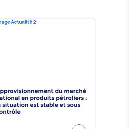
pprovisionnement du marché
Souss-Ma
ational en produits pétroliers :
entrepris
a situation est stable et sous
novembr
ontrôle