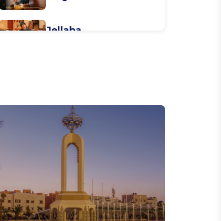
Jellaba
Le Malhoun
Le caftan, un
patrimoine culturel
du Maroc
Harira
Rfissa
Caftan marocain