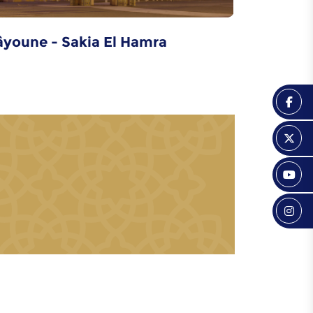
Distillation de l'eau
âyoune - Sakia El Hamra
Souss -Ma
de rose
Art de gravure sur
métaux
Art de décoration en
bois
La poterie bleue
Brocart de Fès
Dar Dbagh